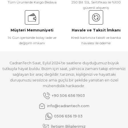
Tüm Ürünlerde Kargo Bedava
250 Bit SSL Sertifikası ile %100
güvenli alışveriş
Müşteri Memnuniyeti
Havale ve Taksit İmkanı
14 Gün içerisinde kolay iade ve
Kredi kartınıza taksit ve banka
değişim imkanı
havalesi ile ödeme
CadranTech Saat, Eylül 2024’te saatlere duyduğumuz büyük
tutkuyla hayat buldu. Bizim için saat, yalnızca zamanı takip etmenizi
sağlayan bir araç değildir; tarzınızı, kişiliğinizi ve hayattaki
duruşunuzu sessizce ama güçlü bir şekilde yansıtan en özel
mühendislik harikasıdır.
+90 506 656 1903
info@cadrantech.com
0506 656 19 03
İletişim Bilgilerimiz