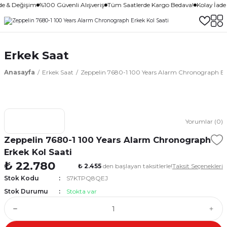
de & Değişim
%100 Güvenli Alışveriş
Tüm Saatlerde Kargo Bedava!
Kolay İade
Erkek Saat
Anasayfa
Erkek Saat
Zeppelin 7680-1 100 Years Alarm Chronograph Erk
Yorumlar (0)
Zeppelin 7680-1 100 Years Alarm Chronograph
Erkek Kol Saati
₺ 22.780
₺ 2.455
den başlayan taksitlerle!
Taksit Seçenekleri
Stok Kodu
S7KTPQ8QEJ
Stok Durumu
Stokta var