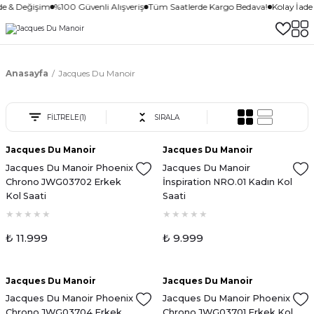
de & Değişim
%100 Güvenli Alışveriş
Tüm Saatlerde Kargo Bedava!
Kolay İade
Anasayfa
Jacques Du Manoir
FİLTRELE
(1)
SIRALA
Jacques Du Manoir
Jacques Du Manoir
Jacques Du Manoir Phoenix
Jacques Du Manoir
Chrono JWG03702 Erkek
İnspiration NRO.01 Kadın Kol
Kol Saati
Saati
₺ 11.999
₺ 9.999
Tükendi
Tükendi
Jacques Du Manoir
Jacques Du Manoir
Jacques Du Manoir Phoenix
Jacques Du Manoir Phoenix
Chrono JWG03704 Erkek
Chrono JWG03701 Erkek Kol