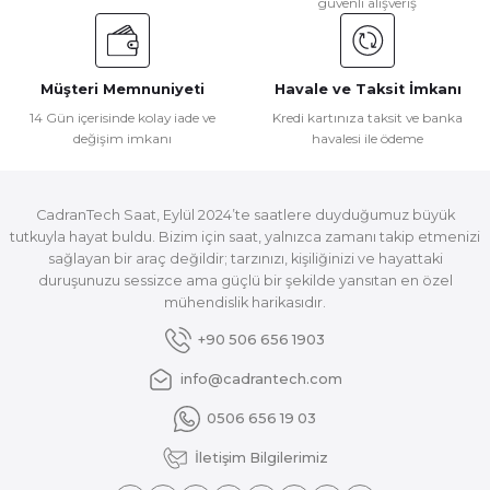
güvenli alışveriş
Müşteri Memnuniyeti
Havale ve Taksit İmkanı
14 Gün içerisinde kolay iade ve
Kredi kartınıza taksit ve banka
değişim imkanı
havalesi ile ödeme
CadranTech Saat, Eylül 2024’te saatlere duyduğumuz büyük
tutkuyla hayat buldu. Bizim için saat, yalnızca zamanı takip etmenizi
sağlayan bir araç değildir; tarzınızı, kişiliğinizi ve hayattaki
duruşunuzu sessizce ama güçlü bir şekilde yansıtan en özel
mühendislik harikasıdır.
+90 506 656 1903
info@cadrantech.com
0506 656 19 03
İletişim Bilgilerimiz