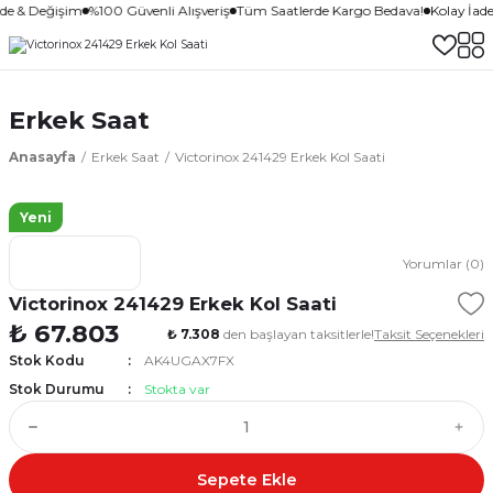
ade & Değişim
%100 Güvenli Alışveriş
Tüm Saatlerde Kargo Bedava!
Kolay İad
Erkek Saat
Anasayfa
Erkek Saat
Victorinox 241429 Erkek Kol Saati
Yeni
Yorumlar (0)
Victorinox 241429 Erkek Kol Saati
₺ 67.803
₺ 7.308
den başlayan taksitlerle!
Taksit Seçenekleri
Stok Kodu
AK4UGAX7FX
Stok Durumu
Stokta var
Sepete Ekle