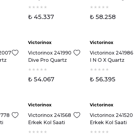
rtz
Alliance
Quartz 242008
ti
Chronograph Saat
Erkek Kol Saati
₺ 45.337
₺ 58.258
Erkek Kol Saati
Victorinox
Victorinox
Yeni
Yeni
42007
Victorinox 241990
Victorinox 241986
rtz
Dive Pro Quartz
I N O X Quartz
ti
Erkek Kol Saati
Erkek Kol Saati
₺ 54.067
₺ 56.395
Victorinox
Victorinox
Yeni
Yeni
1778
Victorinox 241568
Victorinox 241520
ti
Erkek Kol Saati
Erkek Kol Saati