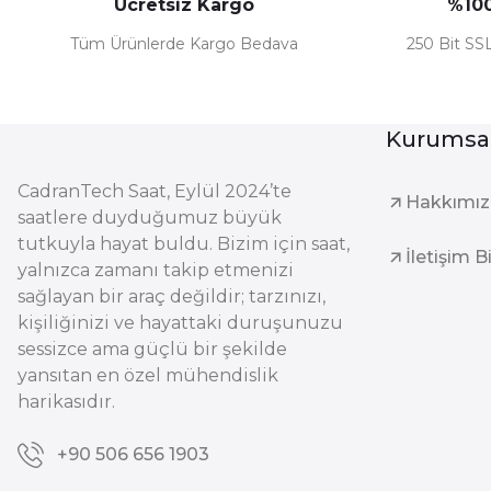
Ücretsiz Kargo
%100
Tüm Ürünlerde Kargo Bedava
250 Bit SSL
Kurumsa
CadranTech Saat, Eylül 2024’te
Hakkımı
saatlere duyduğumuz büyük
tutkuyla hayat buldu. Bizim için saat,
İletişim B
yalnızca zamanı takip etmenizi
sağlayan bir araç değildir; tarzınızı,
kişiliğinizi ve hayattaki duruşunuzu
sessizce ama güçlü bir şekilde
yansıtan en özel mühendislik
harikasıdır.
+90 506 656 1903