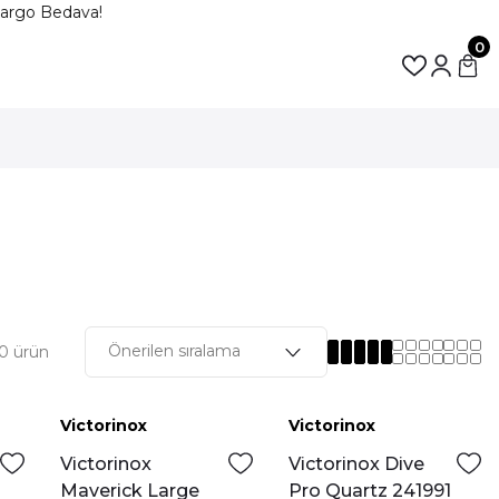
argo Bedava!
0
0 ürün
Victorinox
Victorinox
Yeni
Yeni
Victorinox
Victorinox Dive
Maverick Large
Pro Quartz 241991