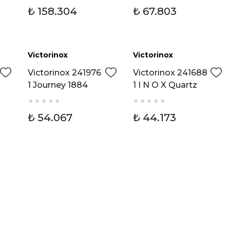
₺ 158.304
₺ 67.803
Victorinox
Victorinox
Yeni
Yeni
Victorinox 241976
Victorinox 241688
1 Journey 1884
1 I N O X Quartz
Quartz Erkek Kol
Erkek Kol Saati
Saati
₺ 54.067
₺ 44.173