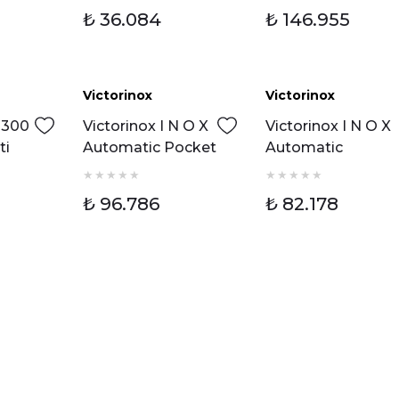
₺ 36.084
₺ 146.955
Victorinox
Victorinox
Yeni
Yeni
1300
Victorinox I N O X
Victorinox I N O X
ti
Automatic Pocket
Automatic
Knife Set 242022.1
242018.1 Erkek Kol
Erkek Kol Saati
Saati
₺ 96.786
₺ 82.178