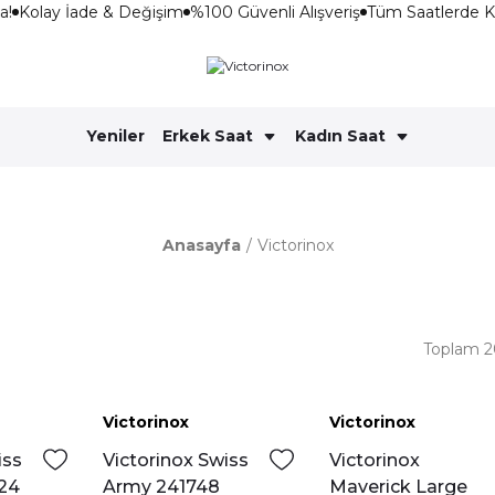
!
Kolay İade & Değişim
%100 Güvenli Alışveriş
Tüm Saatlerde K
Yeniler
Erkek Saat
Kadın Saat
Anasayfa
Victorinox
Toplam 2
Victorinox
Victorinox
Yeni
Yeni
iss
Victorinox Swiss
Victorinox
24
Army 241748
Maverick Large