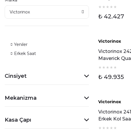
Maverick Qua
Erkek Kol Saa
Victorinox
₺ 42.427
Victorinox
Yeni
Yeniler
Victorinox 2
Erkek Saat
Maverick Qua
Erkek Kol Saa
Cinsiyet
₺ 49.935
Mekanizma
Victorinox
Yeni
Victorinox 24
Erkek Kol Saa
Kasa Çapı