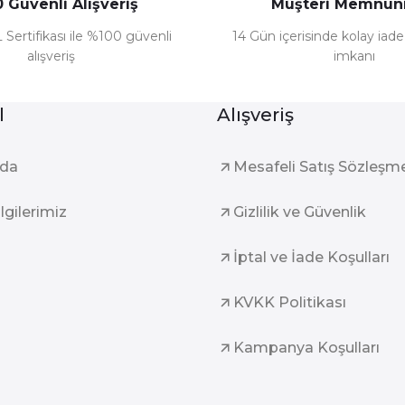
 Güvenli Alışveriş
Müşteri Memnuni
 Sertifikası ile %100 güvenli
14 Gün içerisinde kolay iad
alışveriş
imkanı
l
Alışveriş
zda
Mesafeli Satış Sözleşm
ilgilerimiz
Gizlilik ve Güvenlik
İptal ve İade Koşulları
KVKK Politikası
Kampanya Koşulları