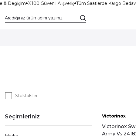
e & Değişim
%100 Güvenli Alışveriş
Tüm Saatlerde Kargo Bedava
Stoktakiler
Seçimleriniz
Victorinox
Yeni
Victorinox Sw
Army Vs 2418
Marka