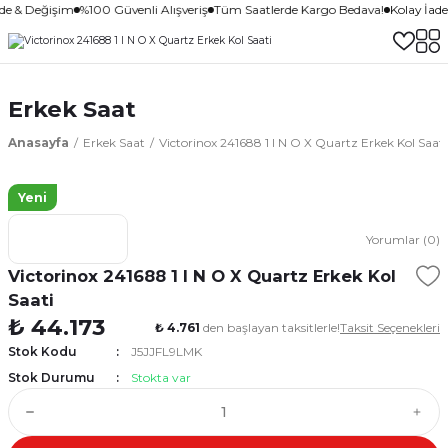
ade & Değişim
%100 Güvenli Alışveriş
Tüm Saatlerde Kargo Bedava!
Kolay İad
Erkek Saat
Anasayfa
Erkek Saat
Victorinox 241688 1 I N O X Quartz Erkek Kol Saati
Yeni
Yorumlar (0)
Victorinox 241688 1 I N O X Quartz Erkek Kol
Saati
₺ 44.173
₺ 4.761
den başlayan taksitlerle!
Taksit Seçenekleri
Stok Kodu
J5JJFL9LMK
Stok Durumu
Stokta var