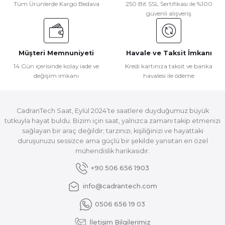
Tüm Ürünlerde Kargo Bedava
250 Bit SSL Sertifikası ile %100
güvenli alışveriş
Müşteri Memnuniyeti
Havale ve Taksit İmkanı
14 Gün içerisinde kolay iade ve
Kredi kartınıza taksit ve banka
değişim imkanı
havalesi ile ödeme
CadranTech Saat, Eylül 2024’te saatlere duyduğumuz büyük
tutkuyla hayat buldu. Bizim için saat, yalnızca zamanı takip etmenizi
sağlayan bir araç değildir; tarzınızı, kişiliğinizi ve hayattaki
duruşunuzu sessizce ama güçlü bir şekilde yansıtan en özel
mühendislik harikasıdır.
+90 506 656 1903
info@cadrantech.com
0506 656 19 03
İletişim Bilgilerimiz